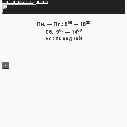
персональных данных
00
00
Пн. — Пт.:
8
— 18
00
00
Сб.:
9
— 14
Вс.:
выходной
×