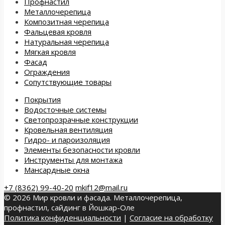
Профнастил
Металлочерепица
Композитная черепица
Фальцевая кровля
Натуральная черепица
Мягкая кровля
Фасад
Ограждения
Сопутствующие товары
Покрытия
Водосточные системы
Светопрозрачные конструкции
Кровельная вентиляция
Гидро- и пароизоляция
Элементы безопасности кровли
Инструменты для монтажа
Мансардные окна
+7 (8362) 99-40-20
mkif12@mail.ru
© 2026 Мир кровли и фасада. Металлочерепица,
профнастил, сайдинг в Йошкар-Оле
Политика конфиденциальности
|
Согласие на обработку