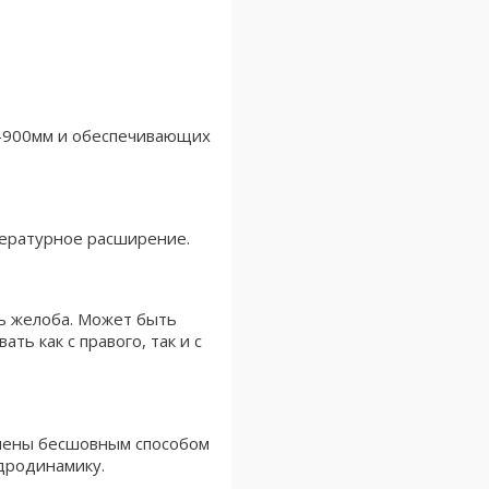
0-900мм и обеспечивающих
пературное расширение.
ть желоба. Может быть
ь как с правого, так и с
лнены бесшовным способом
идродинамику.