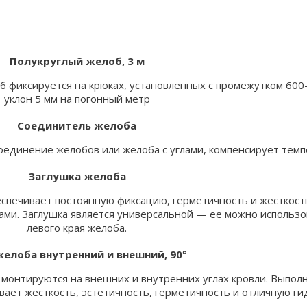
Полукруглый желоб, 3 м
б фиксируется на крюках, установленных с промежутком 60
уклон 5 мм на погонный метр
Соединитель желоба
оединение желобов или желоба с углами, компенсирует тем
Заглушка желоба
еспечивает постоянную фиксацию, герметичность и жесткос
и. Заглушка является универсальной — ее можно использоват
левого края желоба.
желоба внутренний и внешний, 90°
 монтируются на внешних и внутренних углах кровли. Выпо
ивает жесткость, эстетичность, герметичность и отличную г