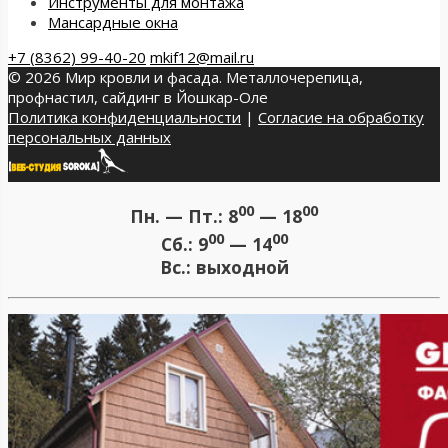
Инструменты для монтажа
Мансардные окна
+7 (8362) 99-40-20
mkif12@mail.ru
© 2026 Мир кровли и фасада. Металлочерепица,
профнастил, сайдинг в Йошкар-Оле
Политика конфиденциальности
|
Согласие на обработку
персональных данных
00
00
Пн. — Пт.:
8
— 18
00
00
Сб.:
9
— 14
Вс.:
выходной