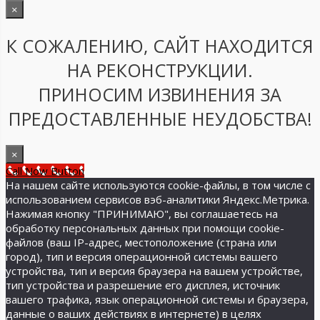
×
К СОЖАЛЕНИЮ, САЙТ НАХОДИТСЯ
НА РЕКОНСТРУКЦИИ.
ПРИНОСИМ ИЗВИНЕНИЯ ЗА
ПРЕДОСТАВЛЕННЫЕ НЕУДОБСТВА!
×
Call Now Button
На нашем сайте используются cookie-файлы, в том числе с
использованием сервисов вэб-аналитики Яндекс.Метрика.
Нажимая кнопку "ПРИНИМАЮ", вы соглашаетесь на
обработку персональных данных при помощи cookie-
файлов (ваш IP-адрес, местоположение (страна или
город), тип и версия операционной системы вашего
устройства, тип и версия браузера на вашем устройстве,
тип устройства и разрешение его дисплея, источник
вашего трафика, язык операционной системы и браузера,
данные о ваших действиях в интернете) в целях