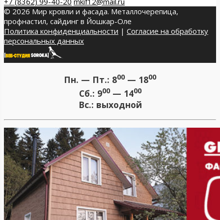
+7 (8362) 99-40-20
mkif12@mail.ru
© 2026 Мир кровли и фасада. Металлочерепица,
профнастил, сайдинг в Йошкар-Оле
Политика конфиденциальности
|
Согласие на обработку
персональных данных
00
00
Пн. — Пт.:
8
— 18
00
00
Сб.:
9
— 14
Вс.:
выходной