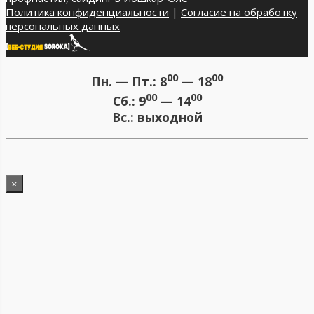
Политика конфиденциальности
|
Согласие на обработку
персональных данных
00
00
Пн. — Пт.:
8
— 18
00
00
Сб.:
9
— 14
Вс.:
выходной
×