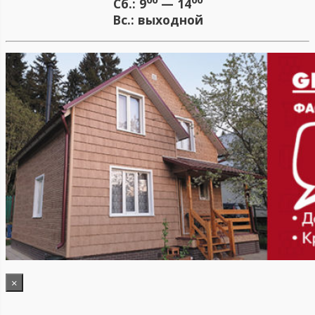
Сб.:
9
— 14
Вс.:
выходной
×