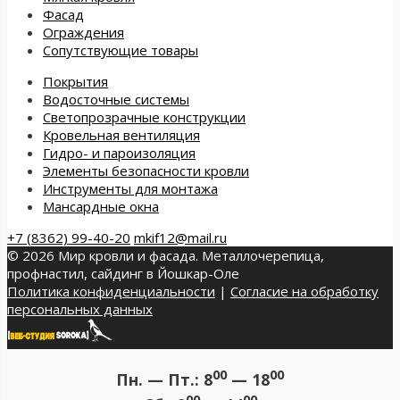
Фасад
Ограждения
Сопутствующие товары
Покрытия
Водосточные системы
Светопрозрачные конструкции
Кровельная вентиляция
Гидро- и пароизоляция
Элементы безопасности кровли
Инструменты для монтажа
Мансардные окна
+7 (8362) 99-40-20
mkif12@mail.ru
© 2026 Мир кровли и фасада. Металлочерепица,
профнастил, сайдинг в Йошкар-Оле
Политика конфиденциальности
|
Согласие на обработку
персональных данных
00
00
Пн. — Пт.:
8
— 18
00
00