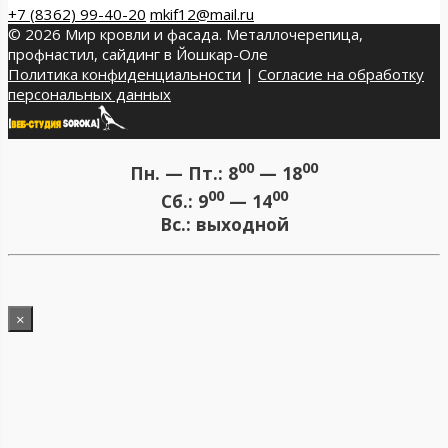
+7 (8362) 99-40-20
mkif12@mail.ru
© 2026 Мир кровли и фасада. Металлочерепица,
профнастил, сайдинг в Йошкар-Оле
Политика конфиденциальности
|
Согласие на обработку
персональных данных
00
00
Пн. — Пт.:
8
— 18
00
00
Сб.:
9
— 14
Вс.:
выходной
×