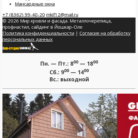
Мансардные окна
+7 (8362) 99-40-20
mkif12@mail.ru
© 2026 Мир кровли и фасада. Металлочерепица,
профнастил, сайдинг в Йошкар-Оле
Политика конфиденциальности
|
Согласие на обработку
персональных данных
00
00
Пн. — Пт.:
8
— 18
00
00
Сб.:
9
— 14
Вс.:
выходной