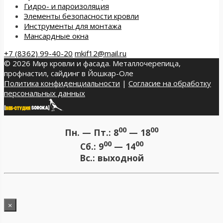
Гидро- и пароизоляция
Элементы безопасности кровли
Инструменты для монтажа
Мансардные окна
+7 (8362) 99-40-20
mkif12@mail.ru
© 2026 Мир кровли и фасада. Металлочерепица,
профнастил, сайдинг в Йошкар-Оле
Политика конфиденциальности
|
Согласие на обработку
персональных данных
00
00
Пн. — Пт.:
8
— 18
00
00
Сб.:
9
— 14
Вс.:
выходной
×