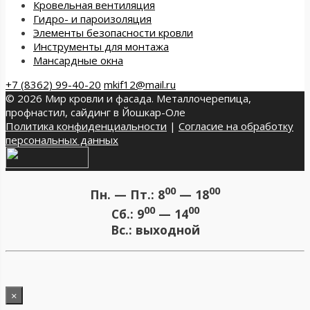
Кровельная вентиляция
Гидро- и пароизоляция
Элементы безопасности кровли
Инструменты для монтажа
Мансардные окна
+7 (8362) 99-40-20
mkif12@mail.ru
© 2026 Мир кровли и фасада. Металлочерепица,
профнастил, сайдинг в Йошкар-Оле
Политика конфиденциальности
|
Согласие на обработку
персональных данных
00
00
Пн. — Пт.:
8
— 18
00
00
Сб.:
9
— 14
Вс.:
выходной
×