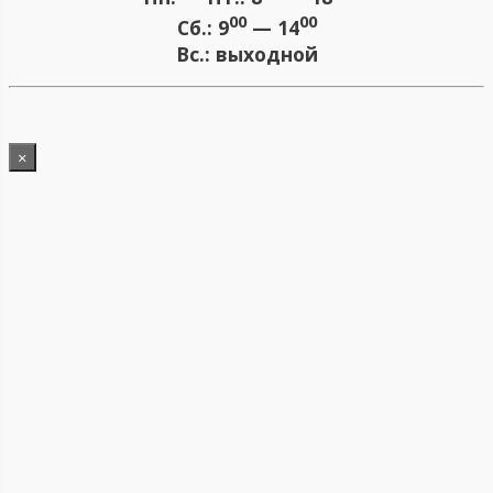
00
00
Сб.:
9
— 14
Вс.:
выходной
×