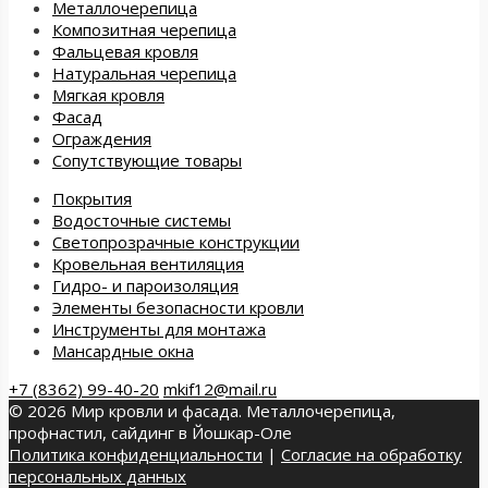
Металлочерепица
Композитная черепица
Фальцевая кровля
Натуральная черепица
Мягкая кровля
Фасад
Ограждения
Сопутствующие товары
Покрытия
Водосточные системы
Светопрозрачные конструкции
Кровельная вентиляция
Гидро- и пароизоляция
Элементы безопасности кровли
Инструменты для монтажа
Мансардные окна
+7 (8362) 99-40-20
mkif12@mail.ru
© 2026 Мир кровли и фасада. Металлочерепица,
профнастил, сайдинг в Йошкар-Оле
Политика конфиденциальности
|
Согласие на обработку
персональных данных