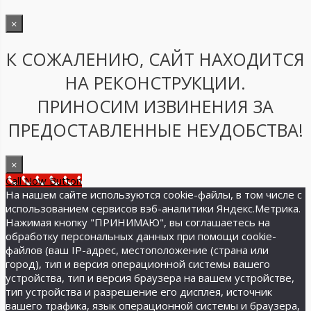
×
К СОЖАЛЕНИЮ, САЙТ НАХОДИТСЯ
НА РЕКОНСТРУКЦИИ.
ПРИНОСИМ ИЗВИНЕНИЯ ЗА
ПРЕДОСТАВЛЕННЫЕ НЕУДОБСТВА!
×
Call Now Button
На нашем сайте используются cookie-файлы, в том числе с
использованием сервисов вэб-аналитики Яндекс.Метрика.
Нажимая кнопку "ПРИНИМАЮ", вы соглашаетесь на
обработку персональных данных при помощи cookie-
файлов (ваш IP-адрес, местоположение (страна или
город), тип и версия операционной системы вашего
устройства, тип и версия браузера на вашем устройстве,
тип устройства и разрешение его дисплея, источник
вашего трафика, язык операционной системы и браузера,