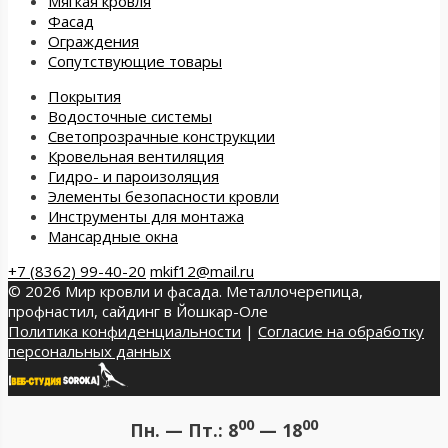
Мягкая кровля
Фасад
Ограждения
Сопутствующие товары
Покрытия
Водосточные системы
Светопрозрачные конструкции
Кровельная вентиляция
Гидро- и пароизоляция
Элементы безопасности кровли
Инструменты для монтажа
Мансардные окна
+7 (8362) 99-40-20
mkif12@mail.ru
© 2026 Мир кровли и фасада. Металлочерепица,
профнастил, сайдинг в Йошкар-Оле
Политика конфиденциальности
|
Согласие на обработку
персональных данных
00
00
Пн. — Пт.:
8
— 18