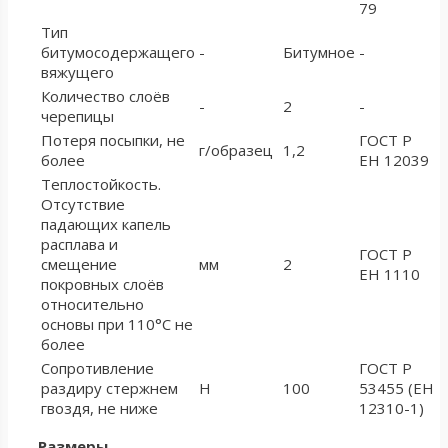
79
Тип
битумосодержащего
-
Битумное
-
вяжущего
Количество слоёв
-
2
-
черепицы
Потеря посыпки, не
ГОСТ Р
г/образец
1,2
более
ЕН 12039
Теплостойкость.
Отсутствие
падающих капель
расплава и
ГОСТ Р
смещение
мм
2
ЕН 1110
покровных слоёв
относительно
основы при 110°С не
более
Сопротивление
ГОСТ Р
раздиру стержнем
Н
100
53455 (ЕН
гвоздя, не ниже
12310-1)
Размеры