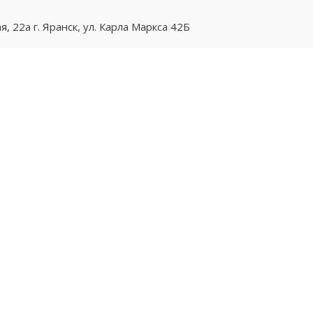
ая, 22а
г. Яранск, ул. Карла Маркса 42Б