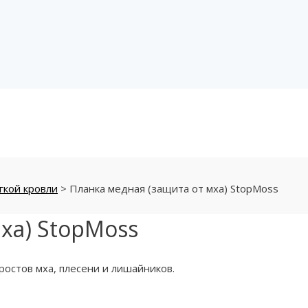
гкой кровли
>
Планка медная (защита от мха) StopMoss
ха) StopMoss
ростов мха, плесени и лишайников.