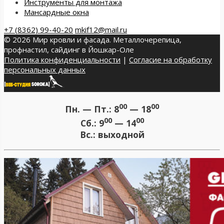
Инструменты для монтажа
Мансардные окна
+7 (8362) 99-40-20
mkif12@mail.ru
© 2026 Мир кровли и фасада. Металлочерепица,
профнастил, сайдинг в Йошкар-Оле
Политика конфиденциальности
|
Согласие на обработку
персональных данных
00
00
Пн. — Пт.:
8
— 18
00
00
Сб.:
9
— 14
Вс.:
выходной