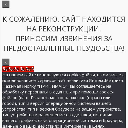
×
К СОЖАЛЕНИЮ, САЙТ НАХОДИТСЯ
НА РЕКОНСТРУКЦИИ.
ПРИНОСИМ ИЗВИНЕНИЯ ЗА
ПРЕДОСТАВЛЕННЫЕ НЕУДОБСТВА!
×
Call Now Button
На нашем сайте используются cookie-файлы, в том числе с
использованием сервисов вэб-аналитики Яндекс.Метрика.
Нажимая кнопку "ПРИНИМАЮ", вы соглашаетесь на
обработку персональных данных при помощи cookie-
файлов (ваш IP-адрес, местоположение (страна или
город), тип и версия операционной системы вашего
устройства, тип и версия браузера на вашем устройстве,
тип устройства и разрешение его дисплея, источник
вашего трафика, язык операционной системы и браузера,
данные о ваших действиях в интернете) в целях