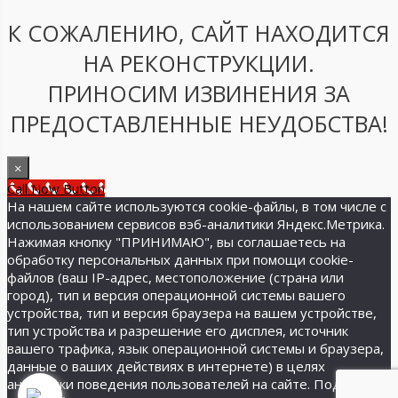
К СОЖАЛЕНИЮ, САЙТ НАХОДИТСЯ
НА РЕКОНСТРУКЦИИ.
ПРИНОСИМ ИЗВИНЕНИЯ ЗА
ПРЕДОСТАВЛЕННЫЕ НЕУДОБСТВА!
×
Call Now Button
На нашем сайте используются cookie-файлы, в том числе с
использованием сервисов вэб-аналитики Яндекс.Метрика.
Нажимая кнопку "ПРИНИМАЮ", вы соглашаетесь на
обработку персональных данных при помощи cookie-
файлов (ваш IP-адрес, местоположение (страна или
город), тип и версия операционной системы вашего
устройства, тип и версия браузера на вашем устройстве,
тип устройства и разрешение его дисплея, источник
вашего трафика, язык операционной системы и браузера,
данные о ваших действиях в интернете) в целях
аналитики поведения пользователей на сайте. Подробнее