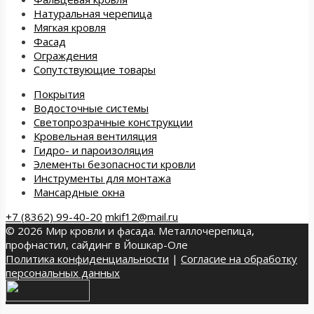
Натуральная черепица
Мягкая кровля
Фасад
Ограждения
Сопутствующие товары
Покрытия
Водосточные системы
Светопрозрачные конструкции
Кровельная вентиляция
Гидро- и пароизоляция
Элементы безопасности кровли
Инструменты для монтажа
Мансардные окна
+7 (8362) 99-40-20
mkif12@mail.ru
© 2026 Мир кровли и фасада. Металлочерепица,
профнастил, сайдинг в Йошкар-Оле
Политика конфиденциальности
|
Согласие на обработку
персональных данных