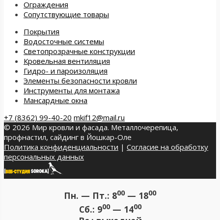
Ограждения
Сопутствующие товары
Покрытия
Водосточные системы
Светопрозрачные конструкции
Кровельная вентиляция
Гидро- и пароизоляция
Элементы безопасности кровли
Инструменты для монтажа
Мансардные окна
+7 (8362) 99-40-20
mkif12@mail.ru
© 2026 Мир кровли и фасада. Металлочерепица,
профнастил, сайдинг в Йошкар-Оле
Политика конфиденциальности
|
Согласие на обработку
персональных данных
00
00
Пн. — Пт.:
8
— 18
00
00
Сб.:
9
— 14