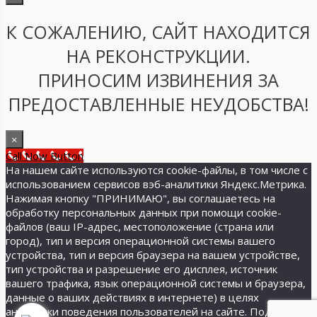
К СОЖАЛЕНИЮ, САЙТ НАХОДИТСЯ
НА РЕКОНСТРУКЦИИ.
ПРИНОСИМ ИЗВИНЕНИЯ ЗА
ПРЕДОСТАВЛЕННЫЕ НЕУДОБСТВА!
×
Call Now Button
На нашем сайте используются cookie-файлы, в том числе с
использованием сервисов вэб-аналитики Яндекс.Метрика.
Нажимая кнопку "ПРИНИМАЮ", вы соглашаетесь на
обработку персональных данных при помощи cookie-
файлов (ваш IP-адрес, местоположение (страна или
город), тип и версия операционной системы вашего
устройства, тип и версия браузера на вашем устройстве,
тип устройства и разрешение его дисплея, источник
вашего трафика, язык операционной системы и браузера,
данные о ваших действиях в интернете) в целях
аналитики поведения пользователей на сайте. Подробнее