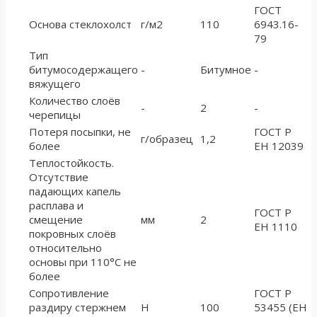
ГОСТ
Основа стеклохолст
г/м2
110
6943.16-
79
Тип
битумосодержащего
-
Битумное
-
вяжущего
Количество слоёв
-
2
-
черепицы
Потеря посыпки, не
ГОСТ Р
г/образец
1,2
более
ЕН 12039
Теплостойкость.
Отсутствие
падающих капель
расплава и
ГОСТ Р
смещение
мм
2
ЕН 1110
покровных слоёв
относительно
основы при 110°С не
более
Сопротивление
ГОСТ Р
раздиру стержнем
Н
100
53455 (ЕН