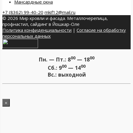
Мансардные окна
+7 (8362) 99-40-20
mkif12@mail.ru
© 2026 Мир кровли и фасада. Металлочерепица,
профнастил, сайдинг в Йошкар-Оле
Политика конфиденциальности
|
Согласие на обработку
персональных данных
00
00
Пн. — Пт.:
8
— 18
00
00
Сб.:
9
— 14
Вс.:
выходной
×