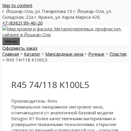
Skip to content
г. Йошкар-Ола, ул. Панфилова 10
г. Йошкар-Ола, ул.
Складская, 22а
г. Яранск, ул. Карла Маркса 42Б
+7 (8362) 99-40-20
Меню
Оформить заказ
Главная
>
Каталог
>
Мансардные окна
>
Ручные
>
Пластик
>
R45 74/118 K100L5
R45 74/118 K100L5
Производитель: Roto
Премиальное панорамное смотровое окно,
отличающееся от аналогичной базовой модели
Designo R7 более качественными материалами и
усовершенствованными технологиями: открытие
створки по верхней и приподнятой оси - открытая