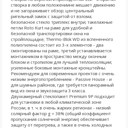
створка в любом положениине мешает движению
и не загораживает обзор; центральный
ригельный замок с защитой от взлома;
безопасное стекло триплекс внутри; такелажные
петли Roto Kurt на раме для удобной и
безопасной транспортировки окна на
стройплощадке; Thermo-Blok WD из вспененного
полиэтилена состоит из 3-х элементов - два
смонтированы на раме, третий устанавливается
монтажником в пространство между оконным
блоком и стропилом для лучшей теплоизоляции;
усиленные боковые монтажные кронштейны.
Рекомендуем для современных проектов с очень
низким энергопотреблением - Passive House - и
для шумных районов, где требуется панорамный
вид из окна и звукозащита 3 класса.
Двухкамерный стеклопакет Premium 9P подходит
для установки в любой климатической зоне
России, в т. ч. в очень жарких регионах - низкий
солярный фактор g = 38% (общий коэффициент
пропускания солнечной энергии) обеспечивает
защиту от перегрева, а также в очень холодных