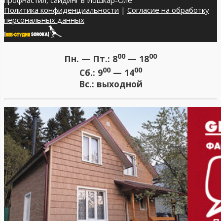
профнастил, сайдинг в Йошкар-Оле
Политика конфиденциальности
|
Согласие на обработку
персональных данных
00
00
Пн. — Пт.:
8
— 18
00
00
Сб.:
9
— 14
Вс.:
выходной