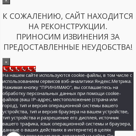
×
К СОЖАЛЕНИЮ, САЙТ НАХОДИТСЯ
НА РЕКОНСТРУКЦИИ.
ПРИНОСИМ ИЗВИНЕНИЯ ЗА
ПРЕДОСТАВЛЕННЫЕ НЕУДОБСТВА!
×
Call Now Button
На нашем сайте используются cookie-файлы, в том числе с
использованием сервисов вэб-аналитики Яндекс.Метрика.
Нажимая кнопку "ПРИНИМАЮ", вы соглашаетесь на
обработку персональных данных при помощи cookie-
файлов (ваш IP-адрес, местоположение (страна или
город), тип и версия операционной системы вашего
устройства, тип и версия браузера на вашем устройстве,
тип устройства и разрешение его дисплея, источник
вашего трафика, язык операционной системы и браузера,
данные о ваших действиях в интернете) в целях
аналитики поведения пользователей на сайте. Подробнее