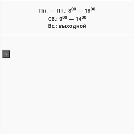
00
00
Пн. — Пт.:
8
— 18
00
00
Сб.:
9
— 14
Вс.:
выходной
×