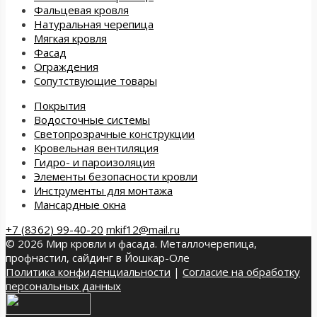
Фальцевая кровля
Натуральная черепица
Мягкая кровля
Фасад
Ограждения
Сопутствующие товары
Покрытия
Водосточные системы
Светопрозрачные конструкции
Кровельная вентиляция
Гидро- и пароизоляция
Элементы безопасности кровли
Инструменты для монтажа
Мансардные окна
+7 (8362) 99-40-20
mkif12@mail.ru
© 2026 Мир кровли и фасада. Металлочерепица,
профнастил, сайдинг в Йошкар-Оле
Политика конфиденциальности
|
Согласие на обработку
персональных данных