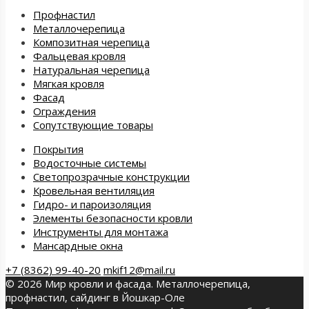
Профнастил
Металлочерепица
Композитная черепица
Фальцевая кровля
Натуральная черепица
Мягкая кровля
Фасад
Ограждения
Сопутствующие товары
Покрытия
Водосточные системы
Светопрозрачные конструкции
Кровельная вентиляция
Гидро- и пароизоляция
Элементы безопасности кровли
Инструменты для монтажа
Мансардные окна
+7 (8362) 99-40-20
mkif12@mail.ru
© 2026 Мир кровли и фасада. Металлочерепица,
профнастил, сайдинг в Йошкар-Оле