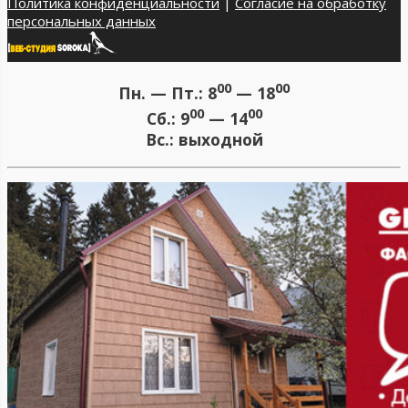
Политика конфиденциальности
|
Согласие на обработку
персональных данных
00
00
Пн. — Пт.:
8
— 18
00
00
Сб.:
9
— 14
Вс.:
выходной